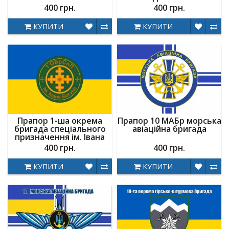
400 грн.
400 грн.
КУПИТИ
КУПИТИ
Прапор 1-ша окрема
Прапор 10 МАБр морська
бригада спеціального
авіаційна бригада
призначення ім. Івана
Богуна
400 грн.
400 грн.
КУПИТИ
КУПИТИ