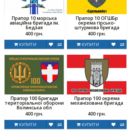
Прапор 10 морська
Прапор 10 ОГШБр
авіаційна бригада ім.
окрема гірсько-
Бедзая
штурмова бригада
Едельвейс
400 грн.
400 грн.
КУПИТИ
КУПИТИ
Прапор 100 Бригади
Прапор 100 окрема
територіальної оборони
механізована бригада
Волинська обл
400 грн.
400 грн.
КУПИТИ
КУПИТИ