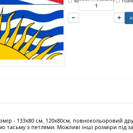
90х60 см
120х80 см
150х9
К
озмір - 133х80 см, 120х80см, повнокольоровий дру
о тасьму з петлями. Можливі інші розміри під з