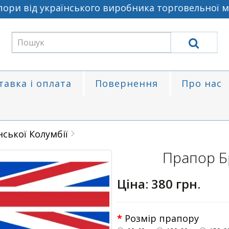
ри від українського виробника торговельної ма
тавка і оплата
Повернення
Про нас
ської Колумбії
Прапор Бр
Ціна:
380 грн.
Розмір прапору