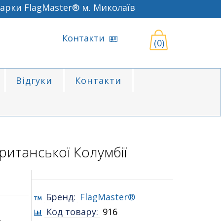
рки FlagMaster® м. Миколаїв
Контакти
(0)
Відгуки
Контакти
итанської Колумбії
Бренд:
FlagMaster®
Код товару:
916