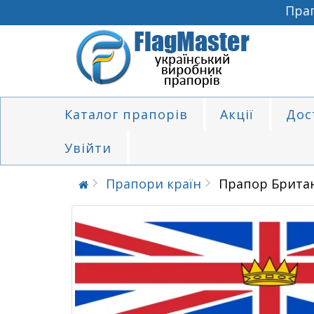
Прапо
Каталог прапорів
Акції
Дос
Увійти
Прапори країн
Прапор Британ