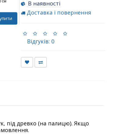
0 см
В наявності
Доставка і повернення
упити
Відгуків: 0
к, під древко (на палицю). Якщо
амовлення.