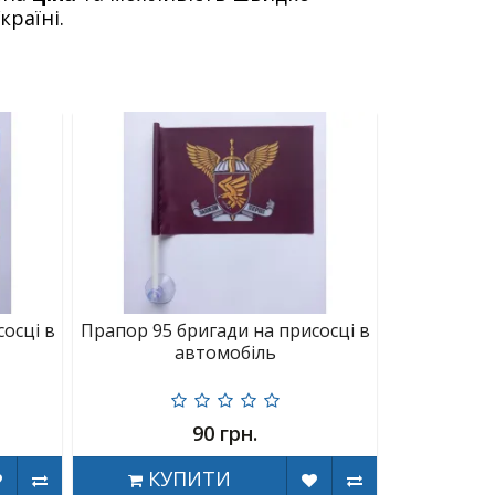
раїні.
осці в
Прапор 95 бригади на присосці в
автомобіль
90 грн.
КУПИТИ