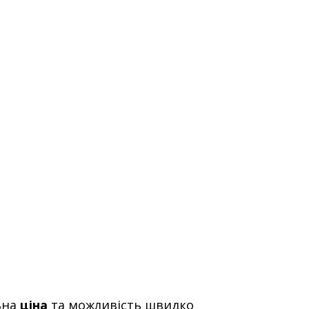
ьна
ціна
та можливість швидко