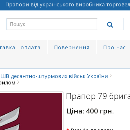
рапори від українського виробника торговельно
тавка і оплата
Повернення
Про нас
ШВ десантно-штурмових військ України
рилом
Прапор 79 бри
Ціна:
400 грн.