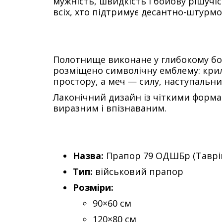
мужність, швидкість і бойову рішучі
всіх, хто підтримує десантно-штурмов
Полотнище виконане у глибокому бор
розміщено символічну емблему: крил
простору, а меч — силу, наступальни
Лаконічний дизайн із чіткими форма
виразним і впізнаваним.
Назва:
Прапор 79 ОДШБр (Таврій
Тип:
військовий прапор
Розміри:
90×60 см
120×80 см