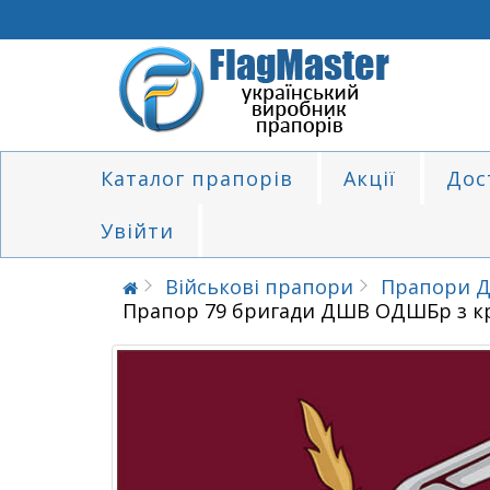
П
Каталог прапорів
Акції
Дос
Увійти
Військові прапори
Прапори Д
Прапор 79 бригади ДШВ ОДШБр з к