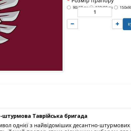
Розмір прапору
90х60 см
120х80 см
150х9
К
-штурмова Таврійська бригада
вол однієї з найвідоміших десантно-штурмових 