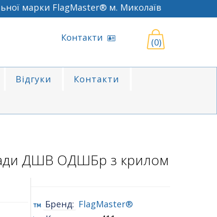
ї марки FlagMaster® м. Миколаїв
Контакти
(0)
Відгуки
Контакти
гади ДШВ ОДШБр з крилом
Бренд:
FlagMaster®