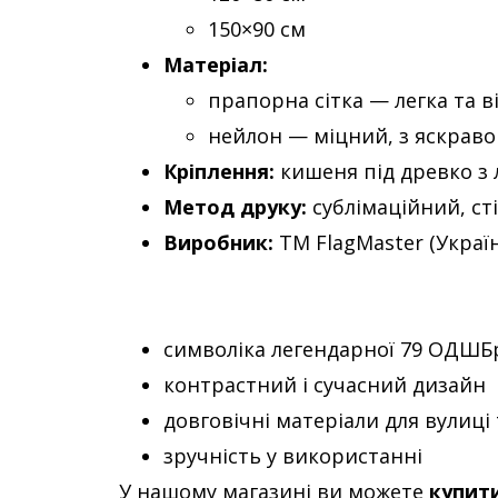
150×90 см
Матеріал:
прапорна сітка — легка та в
нейлон — міцний, з яскрав
Кріплення:
кишеня під древко з 
Метод друку:
сублімаційний, ст
Виробник:
ТМ FlagMaster (Україн
символіка легендарної 79 ОДШБ
контрастний і сучасний дизайн
довговічні матеріали для вулиц
зручність у використанні
У нашому магазині ви можете
купит