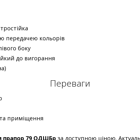
ітростійка
ою передачею кольорів
лівого боку
ійкий до вигорання
а)
Переваги
р
і та приміщення
и прапор 79 ОДШБр
за доступною ціною. Актуал