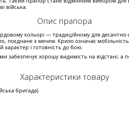
сть. Такий прапор стане відмінним вибором для в
і війська.
Опис прапора
довому кольорі — традиційному для десантно-ш
о, поєднане з мечем. Крило означає мобільність
й характер і готовність до бою.
ми забезпечує хорошу видимість на відстані, а
Характеристики товару
ська бригада)