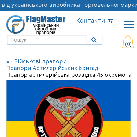
від українського виробника торговельної марки 
Контакти
(0)
Військові прапори
Прапори Артилерійських бригад
Прапор артилерійська розвідка 45 окремої ар