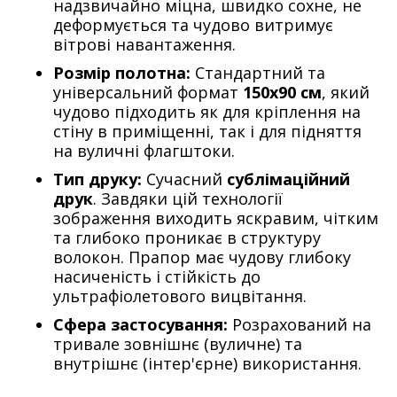
надзвичайно міцна, швидко сохне, не
деформується та чудово витримує
вітрові навантаження.
Розмір полотна:
Стандартний та
універсальний формат
150х90 см
, який
чудово підходить як для кріплення на
стіну в приміщенні, так і для підняття
на вуличні флагштоки.
Тип друку:
Сучасний
сублімаційний
друк
. Завдяки цій технології
зображення виходить яскравим, чітким
та глибоко проникає в структуру
волокон. Прапор має чудову глибоку
насиченість і стійкість до
ультрафіолетового вицвітання.
Сфера застосування:
Розрахований на
тривале зовнішнє (вуличне) та
внутрішнє (інтер'єрне) використання.