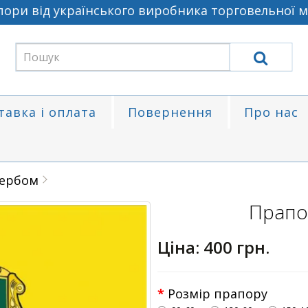
ри від українського виробника торговельної ма
тавка і оплата
Повернення
Про нас
гербом
Прапо
Ціна:
400 грн.
Розмір прапору