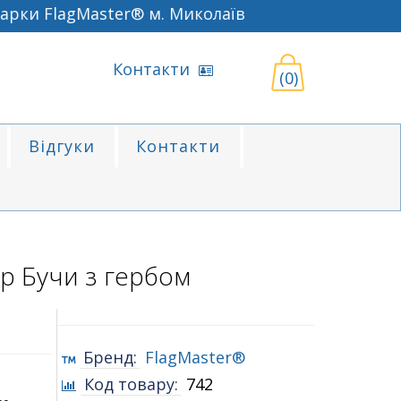
рки FlagMaster® м. Миколаїв
Контакти
(0)
Відгуки
Контакти
р Бучи з гербом
Бренд:
FlagMaster®
Код товару:
742