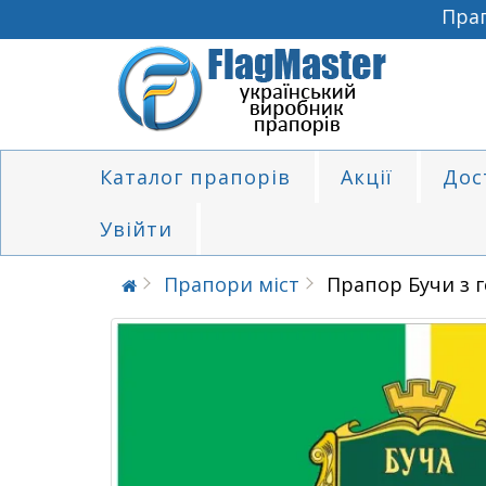
Прапо
Каталог прапорів
Акції
Дос
Увійти
Прапори міст
Прапор Бучи з 