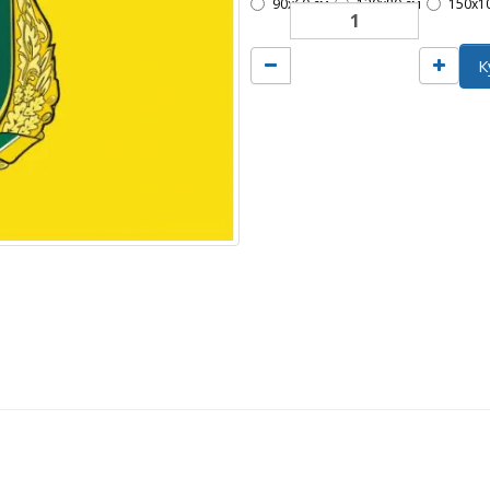
90х60 см
120х80 см
150х1
К