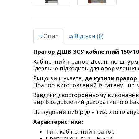
Опис
Відгуки (0)
Прапор ДШВ ЗСУ кабінетний 150×10
Кабінетний прапор Десантно-штурмов
Ідеально підходить для оформлення с
Якщо ви шукаєте,
де купити прапор
Прапор виготовлений із сатену, що м
Завдяки двосторонньому виконанн
виріб оздоблений декоративною бахр
Це чудовий вибір для тих, хто плану
Характеристики:
Тип: кабінетний прапор
Призначення: ДШВ ЗСУ