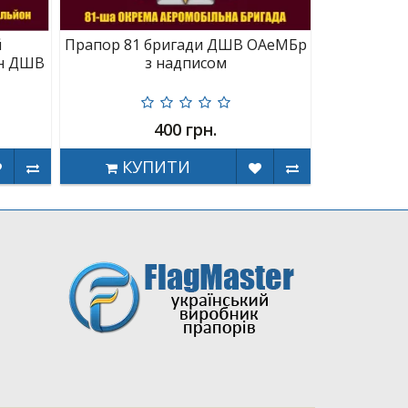
й
Прапор 81 бригади ДШВ ОАеМБр
он ДШВ
з надписом
400 грн.
КУПИТИ