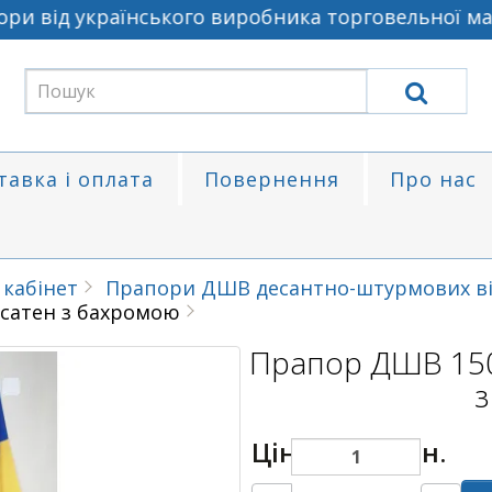
 від українського виробника торговельної марки
тавка і оплата
Повернення
Про нас
 кабінет
Прапори ДШВ десантно-штурмових ві
 сатен з бахромою
Прапор ДШВ 150
з
Ціна:
4000 грн.