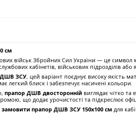
0 см
их військ Збройних Сил України — це символ муж
лужбових кабінетів, військових підрозділів або
 ДШВ ЗСУ
, цей варіант поєднує високу якість ма
ає легкий блиск і забезпечує насичені кольори.
ю,
прапор ДШВ двосторонній
виглядає чітко та 
омою, що додає урочистості та підкреслює офіц
є
замовити прапор ДШВ ЗСУ 150х100 см
для кабі