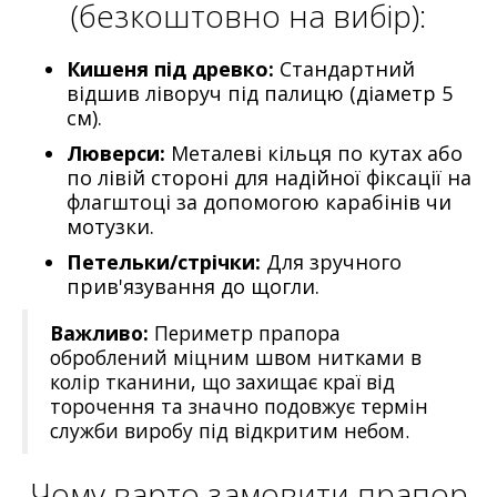
(безкоштовно на вибір):
Кишеня під древко:
Стандартний
відшив ліворуч під палицю (діаметр 5
см).
Люверси:
Металеві кільця по кутах або
по лівій стороні для надійної фіксації на
флагштоці за допомогою карабінів чи
мотузки.
Петельки/стрічки:
Для зручного
прив'язування до щогли.
Важливо:
Периметр прапора
оброблений міцним швом нитками в
колір тканини, що захищає краї від
торочення та значно подовжує термін
служби виробу під відкритим небом.
Чому варто замовити прапор