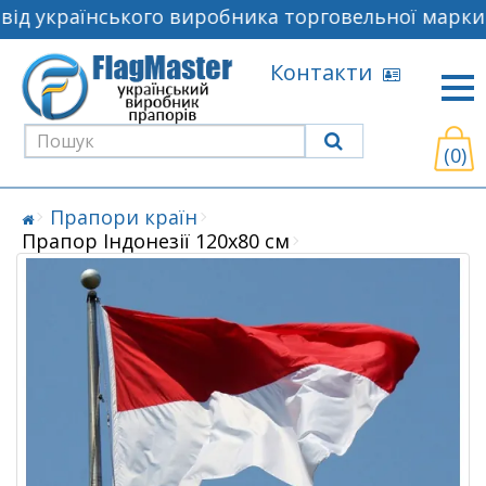
ід українського виробника торговельної марки F
Контакти
(0)
Прапори країн
Прапор Індонезії 120х80 см