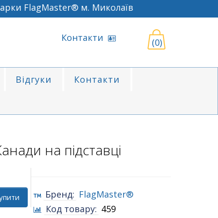
рки FlagMaster® м. Миколаїв
Контакти
(0)
Відгуки
Контакти
анади на підставці
Бренд:
FlagMaster®
упити
Код товару:
459