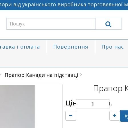
ри від українського виробника торговельної ма
тавка і оплата
Повернення
Про нас
Прапор Канади на підставці
Прапор К
Ціна:
100 грн.
К