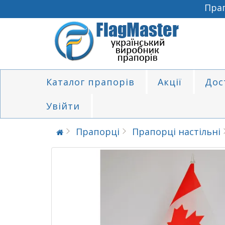
Прапо
Каталог прапорів
Акції
Дос
Увійти
Прапорці
Прапорці настільні