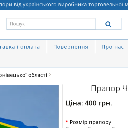
ри від українського виробника торговельної ма
тавка і оплата
Повернення
Про нас
нівецької області
Прапор Че
Ціна:
400 грн.
Розмір прапору