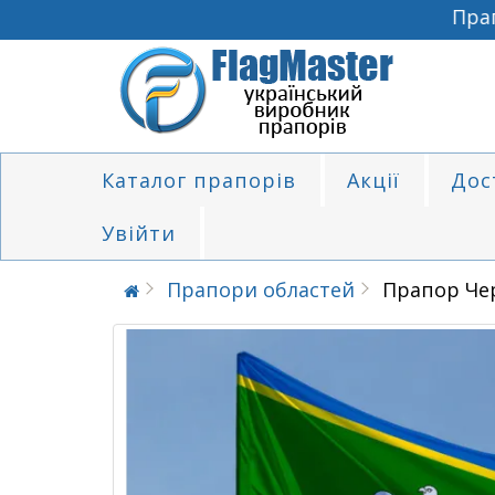
Прапо
Каталог прапорів
Акції
Дос
Увійти
Прапори областей
Прапор Чер