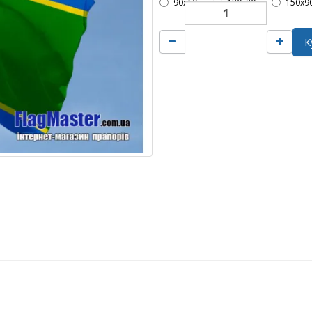
90х60 см
120х80 см
150х9
К