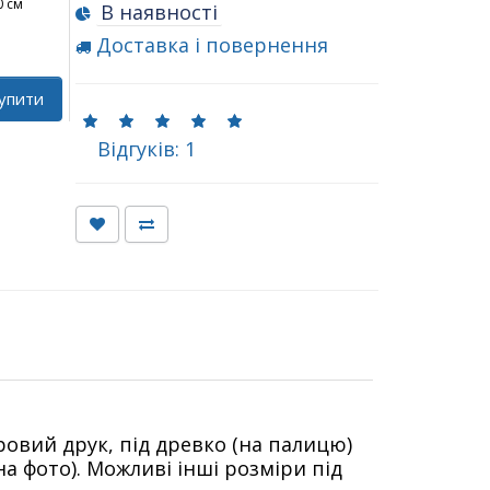
0 см
В наявності
Доставка і повернення
упити
Відгуків: 1
ровий друк, під древко (на палицю)
а фото). Можливі інші розміри під