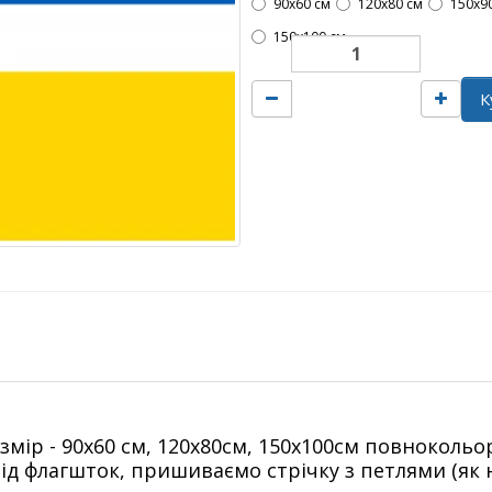
90х60 см
120х80 см
150х9
150х100 см
К
озмір - 90х60 см, 120х80см, 150х100см повнокольо
ід флагшток, пришиваємо стрічку з петлями (як н