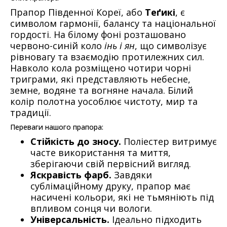
Прапор Південної Кореї, або
Теґикі
, є
символом гармонії, балансу та національної
гордості. На білому фоні розташовано
червоно-синій коло
інь і ян
, що символізує
рівновагу та взаємодію протилежних сил.
Навколо кола розміщено чотири чорні
триграми, які представляють небесне,
земне, водяне та вогняне начала. Білий
колір полотна уособлює чистоту, мир та
традиції.
Переваги нашого прапора:
Стійкість до зносу.
Поліестер витримує
часте використання та миття,
зберігаючи свій первісний вигляд.
Яскравість фарб.
Завдяки
сублімаційному друку, прапор має
насичені кольори, які не тьмяніють під
впливом сонця чи вологи.
Універсальність.
Ідеально підходить