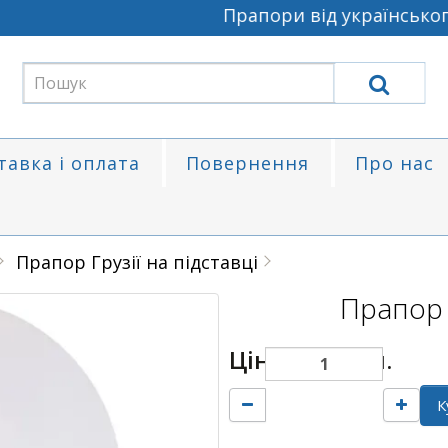
Прапори від українського
тавка і оплата
Повернення
Про нас
Прапор Грузії на підставці
Прапор Г
Ціна:
100 грн.
К