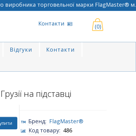
 виробника торговельної марки FlagMaster® м. 
Контакти
(0)
Відгуки
Контакти
рузії на підставці
Бренд:
FlagMaster®
упити
Код товару:
486