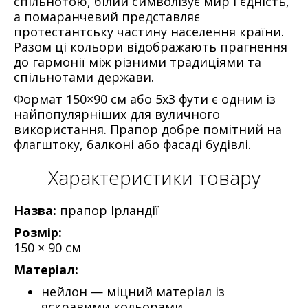
спільнотою, білий символізує мир і єдність,
а помаранчевий представляє
протестантську частину населення країни.
Разом ці кольори відображають прагнення
до гармонії між різними традиціями та
спільнотами держави.
Формат
150×90 см або 5х3 фути
є одним із
найпопулярніших для вуличного
використання. Прапор добре помітний на
флагштоку, балконі або фасаді будівлі.
Характеристики товару
Назва:
прапор Ірландії
Розмір:
150 × 90 см
Матеріал:
нейлон — міцний матеріал із
яскравими кольорами