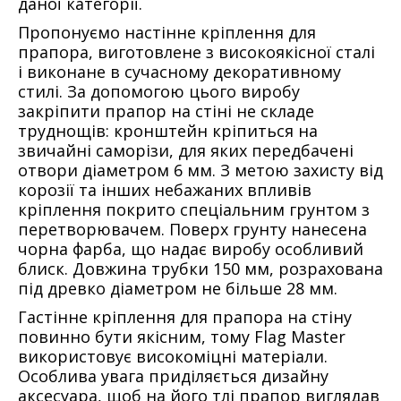
даної категорії.
Пропонуємо настінне кріплення для
прапора, виготовлене з високоякісної сталі
і виконане в сучасному декоративному
стилі. За допомогою цього виробу
закріпити прапор на стіні не складе
труднощів: кронштейн кріпиться на
звичайні саморізи, для яких передбачені
отвори діаметром 6 мм. З метою захисту від
корозії та інших небажаних впливів
кріплення покрито спеціальним грунтом з
перетворювачем. Поверх грунту нанесена
чорна фарба, що надає виробу особливий
блиск. Довжина трубки 150 мм, розрахована
під древко діаметром не більше 28 мм.
Гастінне кріплення для прапора на стіну
повинно бути якісним, тому Flag Master
використовує високоміцні матеріали.
Особлива увага приділяється дизайну
аксесуара, щоб на його тлі прапор виглядав