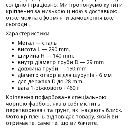
солідно і граціозно. Ми пропонуємо купити
кріплення за низькою ціною з доставкою,
отже можна оформляти замовлення вже
сьогодні.
Характеристики:
Метал — сталь
висота L — 290 mm,
ширина H — 140 mm,
внутр діаметр труби D — 29 mm
довжина труби — 150 mm
діаметр отворів для шурупів - 6 мм
для держака D до 28 mm
вага 1-ріжкового - 460 г
Кріплення пофарбоване спеціальною
чорною фарбою, яка в собі містить
перетворювач та грунт, які надають блиcк.
Фото кріплень відповідає товару, який ви
отримаєте, саме те, що ви бачите.