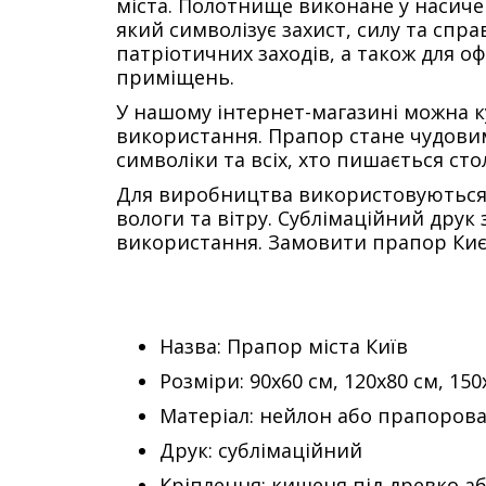
міста. Полотнище виконане у насиче
який символізує захист, силу та спр
патріотичних заходів, а також для о
приміщень.
У нашому інтернет-магазині можна к
використання. Прапор стане чудовим
символіки та всіх, хто пишається ст
Для виробництва використовуються я
вологи та вітру. Сублімаційний друк
використання. Замовити прапор Киє
Назва: Прапор міста Київ
Розміри: 90х60 см, 120х80 см, 150
Матеріал: нейлон або прапорова
Друк: сублімаційний
Кріплення: кишеня під древко а