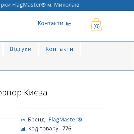
 FlagMaster® м. Миколаїв
Контакти
(0)
Відгуки
Контакти
рапор Києва
Бренд:
FlagMaster®
Код товару:
776