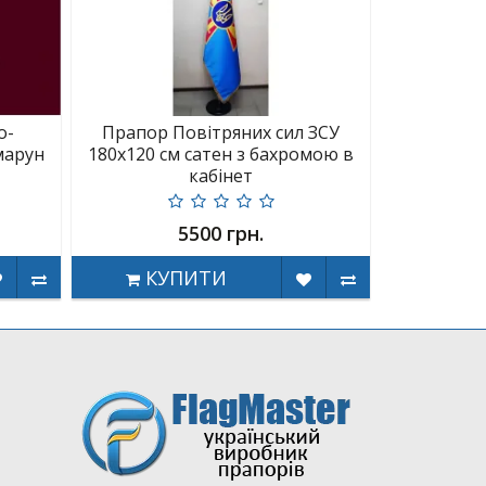
о-
Прапор Повітряних сил ЗСУ
марун
180х120 см сатен з бахромою в
кабінет
5500 грн.
КУПИТИ