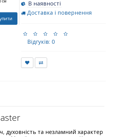
0 см
В наявності
Доставка і повернення
упити
Відгуків: 0
aster
ч, духовність та незламний характер