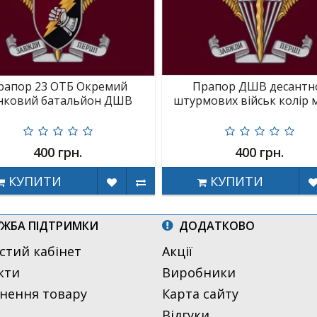
рапор 23 ОТБ Окремий
Прапор ДШВ десантн
нковий батальйон ДШВ
штурмових військ колір 
400 грн.
400 грн.
КУПИТИ
КУПИТИ
ЖБА ПІДТРИМКИ
ДОДАТКОВО
стий кабінет
Акції
кти
Виробники
нення товару
Карта сайту
Відгуки