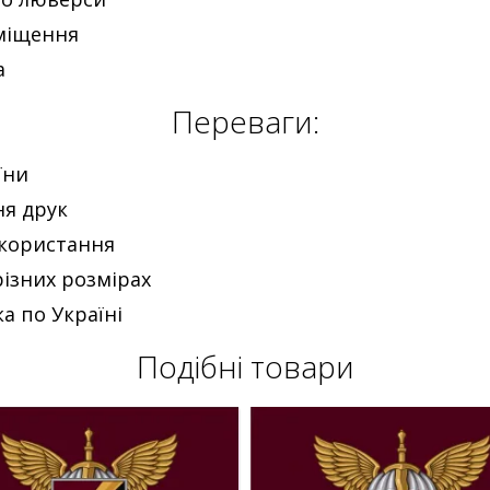
иміщення
а
Переваги:
їни
ня друк
икористання
ізних розмірах
а по Україні
Подібні товари