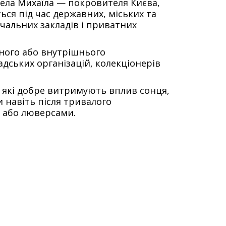
ела Михаїла — покровителя Києва,
ься під час державних, міських та
вчальних закладів і приватних
чного або внутрішнього
дських організацій, колекціонерів
 які добре витримують вплив сонця,
и навіть після тривалого
 або люверсами.