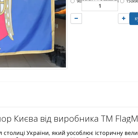
90х60 см
120х80 см
150х9
К
ор Києва від виробника ТМ FlagM
 столиці України, який уособлює історичну вели