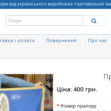
 від українського виробника торговельної марки
тавка і оплата
Повернення
Про нас
П
Ціна:
400 грн.
Розмір прапору