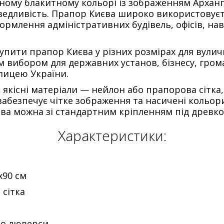
ному блакитному кольорі із зображенням Арханг
аведливість. Прапор Києва широко використовуєт
формлення адміністративних будівель, офісів, на
упити прапор Києва у різних розмірах для вули
 вибором для державних установ, бізнесу, грома
олицею України.
кісні матеріали — нейлон або прапорова сітка,
 забезпечує чітке зображення та насичені кольор
ва можна зі стандартним кріпленням під древко
Характеристики:
х90 см
 сітка
бо люверси