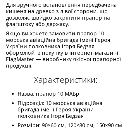
Для зручного встановлення передбачена
кишеня на древко з лівої сторони
, що
дозволяє швидко закріпити прапор на
флагштоку або держаку.
Якщо ви хочете
замовити прапор 10
морська авіаційна бригада імені Героя
України полковника Ігоря Бедзая
,
оформлюйте покупку в інтернет-магазині
FlagMaster — виробнику якісної прапорної
продукції.
Характеристики:
Назва: прапор 10 МАБр
Підрозділ: 10 морська авіаційна
бригада імені Героя України
полковника Ігоря Бедзая
Розміри:
90×60 см, 120×80 см, 150×90 см