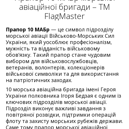
авіаційної бригади – ТМ
FlagMaster
Прапор 10 МАБр
— це символ підрозділу
морської авіації Військово-Морських Сил
України, який уособлює професіоналізм,
мужність та відданість військовому
обов’язку. Такий прапор стане чудовим
вибором для військовослужбовців,
ветеранів, волонтерів, колекціонерів
військової символіки та для використання
на патріотичних заходах.
10 морська авіаційна бригада імені Героя
України полковника Ігоря Бедзая
є одним із
ключових підрозділів морської авіації.
Підрозділ виконує важливі завдання з
повітряної розвідки, підтримки операцій
флоту та захисту морських рубежів держави.
Саме тому
прапор морської авіаційної