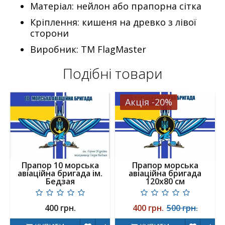
Матеріал:
нейлон або прапорна сітка
Кріплення:
кишеня на древко з лівої
сторони
Виробник:
ТМ FlagMaster
Подібні товари
Акція -20%
Прапор 10 морська
Прапор морська
авіаційна бригада ім.
авіаційна бригада
Бедзая
120х80 см
400 грн.
400 грн.
500 грн.