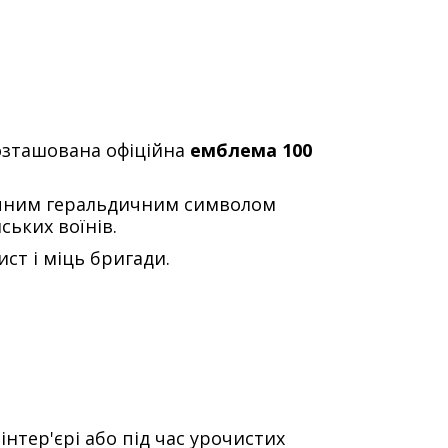
озташована офіційна
емблема 100
ичним геральдичним символом
ських воїнів.
ст і міць бригади.
нтер'єрі або під час урочистих