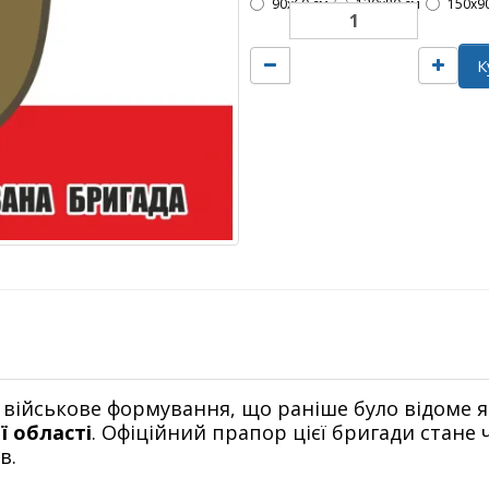
90х60 см
120х80 см
150х9
К
 військове формування, що раніше було відоме 
ї області
. Офіційний прапор цієї бригади стане
в.