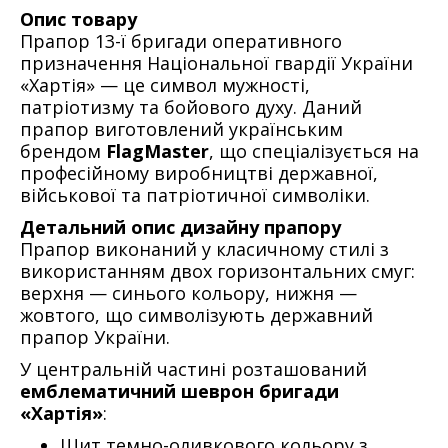
Опис товару
Прапор 13-ї бригади оперативного
призначення Національної гвардії України
«Хартія» — це символ мужності,
патріотизму та бойового духу. Даний
прапор виготовлений українським
брендом
FlagMaster
, що спеціалізується на
професійному виробництві державної,
військової та патріотичної символіки.
Детальний опис дизайну прапору
Прапор виконаний у класичному стилі з
використанням двох горизонтальних смуг:
верхня — синього кольору, нижня —
жовтого, що символізують державний
прапор України.
У центральній частині розташований
емблематичний шеврон бригади
«Хартія»
:
Щит темно-оливкового кольору з