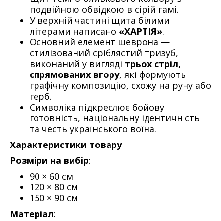
подвійною обвідкою в сірій гамі.
У верхній частині щита білими
літерами написано
«ХАРТІЯ»
.
Основний елемент шеврона —
стилізований сріблястий тризуб,
виконаний у вигляді
трьох стріл,
спрямованих вгору
, які формують
графічну композицію, схожу на руну або
герб.
Символіка підкреслює бойову
готовність, національну ідентичність
та честь українського воїна.
Характеристики товару
Розміри на вибір
:
90 × 60 см
120 × 80 см
150 × 90 см
Матеріал
: