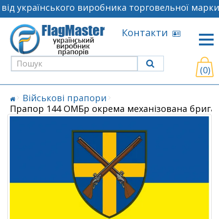
ід українського виробника торговельної марки 
Контакти
(0)
Військові прапори
Прапор 144 ОМБр окрема механізована брига