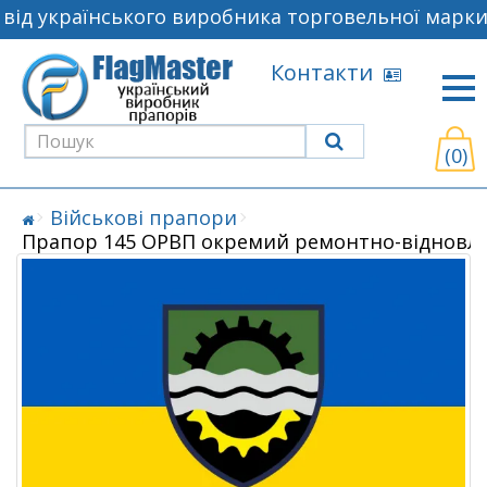
ід українського виробника торговельної марки 
Контакти
(0)
Військові прапори
Прапор 145 ОРВП окремий ремонтно-відновл