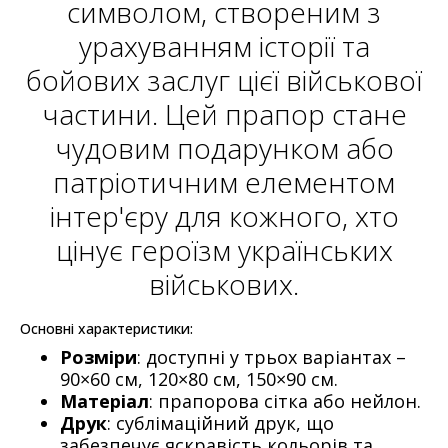
символом, створеним з
урахуванням історії та
бойових заслуг цієї військової
частини. Цей прапор стане
чудовим подарунком або
патріотичним елементом
інтер'єру для кожного, хто
цінує героїзм українських
військових.
Основні характеристики:
Розміри
: доступні у трьох варіантах –
90×60 см, 120×80 см, 150×90 см.
Матеріал
: прапорова сітка або нейлон.
Друк
: сублімаційний друк, що
забезпечує яскравість кольорів та