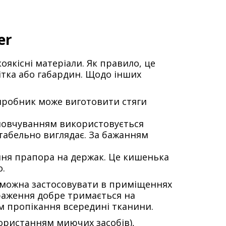
er
якісні матеріали. Як правило, це
ітка або габардин. Щодо інших
 виробник може виготовити стяги
амовчуванням використовується
табельно виглядає. За бажанням
ння прапора на держак. Це кишенька
о.
Їх можна застосовувати в приміщеннях
ображення добре тримається на
м пропікання всередині тканини.
ористанням миючих засобів),