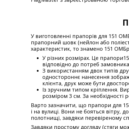
П
У виготовленні прапорів для 151 ОМБ
прапорний шовк (нейлон або поліест
характеристик, то знамено 151 ОМБр
У різних розмірах. Це прапори15
відповідно до потреб замовника
З використанням двох типів др
одностороннє нанесення зображе
клієнта, друк може бути двостор
Із зручним типом кріплення. В
розміром 3 см. За необхідності р
Варто зазначити, що прапори для 151
і на вулиці. Вони не бояться вітру, 
полотнищі, завдяки перевіреному сп
Завдяки простому догляду (стяги мо