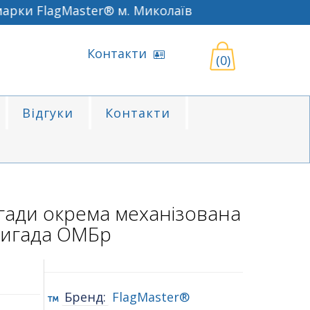
рки FlagMaster® м. Миколаїв
Контакти
(0)
Відгуки
Контакти
гади окрема механізована
игада ОМБр
Бренд:
FlagMaster®