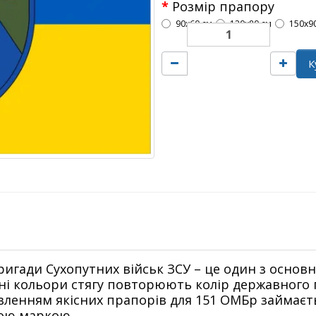
Розмір прапору
90х60 см
120х80 см
150х9
К
игади Сухопутних військ ЗСУ – це один з основн
овні кольори стягу повторюють колір державного
овленням якісних прапорів для 151 ОМБр займає
вою маркою.