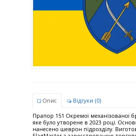
Опис
Відгуки (0)
Прапор 151 Окремої механізованої бр
яке було утворене в 2023 році. Осн
нанесено шеврон підрозділу. Вигот
FlagMaster з зареєстрованою торго