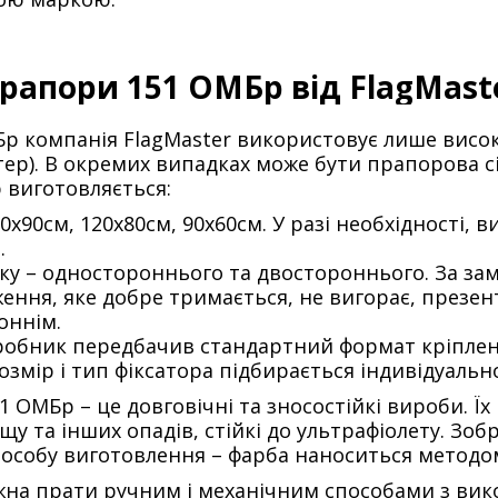
рапори 151 ОМБр від FlagMast
р компанія FlagMaster використовує лише високо
ер). В окремих випадках може бути прапорова с
 виготовляється:
0х90см, 120х80см, 90х60см. У разі необхідності,
.
уку – одностороннього та двостороннього. За з
ння, яке добре тримається, не вигорає, презен
оннім.
иробник передбачив стандартний формат кріпле
озмір і тип фіксатора підбирається індивідуальн
 ОМБр – це довговічні та зносостійкі вироби. 
дощу та інших опадів, стійкі до ультрафіолету. З
особу виготовлення – фарба наноситься методо
жна прати ручним і механічним способами з вик