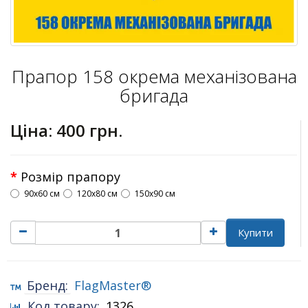
Прапор 158 окрема механізована
бригада
Ціна:
400 грн.
Розмір прапору
90х60 см
120х80 см
150х90 см
Купити
Бренд:
FlagMaster®
Код товару:
1326