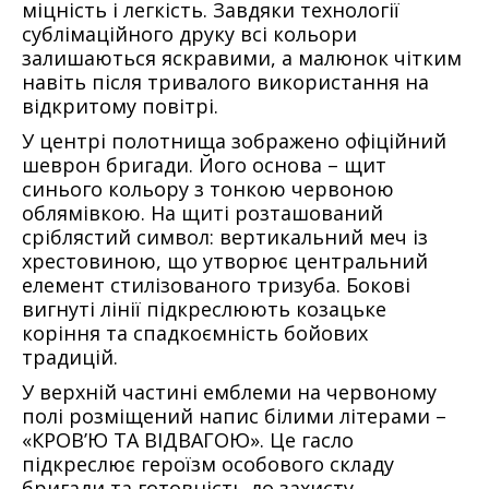
міцність і легкість. Завдяки технології
сублімаційного друку всі кольори
залишаються яскравими, а малюнок чітким
навіть після тривалого використання на
відкритому повітрі.
У центрі полотнища зображено офіційний
шеврон бригади. Його основа – щит
синього кольору з тонкою червоною
облямівкою. На щиті розташований
сріблястий символ: вертикальний меч із
хрестовиною, що утворює центральний
елемент стилізованого тризуба. Бокові
вигнуті лінії підкреслюють козацьке
коріння та спадкоємність бойових
традицій.
У верхній частині емблеми на червоному
полі розміщений напис білими літерами –
«КРОВ’Ю ТА ВІДВАГОЮ». Це гасло
підкреслює героїзм особового складу
бригади та готовність до захисту