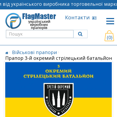
від українського виробника торговельної марки
Контакти
(0)
Військові прапори
Прапор 3-й окремий стрілецький батальйон ж