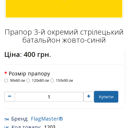
Прапор 3-й окремий стрілецький
батальйон жовто-синій
Ціна:
400 грн.
Розмір прапору
90х60 см
120х80 см
150х90 см
Купити
Бренд:
FlagMaster®
Код товару:
1203