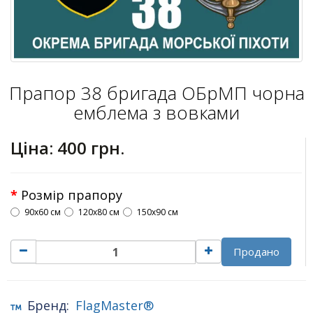
Прапор 38 бригада ОБрМП чорна
емблема з вовками
Ціна:
400 грн.
Розмір прапору
90х60 см
120х80 см
150х90 см
Продано
Бренд:
FlagMaster®