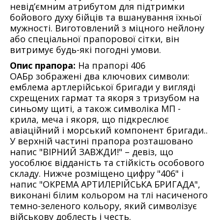
невід’ємним атрибутом для підтримки
бойового духу бійців та вшанування їхньої
мужності. Виготовлений з міцного нейлону
або спеціальної прапорової сітки, він
витримує будь-які погодні умови.
Опис прапора:
На прапорі 406
ОАБр зображені два ключових символи:
емблема артлерійської бригади у вигляді
схрещених гармат та якоря з тризубом на
синьому щиті, а також символіка МП -
крила, меча і якоря, що підкреслює
авіаційний і морський компонент бригади..
У верхній частині прапора розташовано
напис "ВІРНИЙ ЗАВЖДИ!" – девіз, що
уособлює відданість та стійкість особового
складу. Нижче розміщено цифру "406" і
напис "ОКРЕМА АРТИЛЕРІЙСЬКА БРИГАДА",
виконані білим кольором на тлі насиченого
темно-зеленого кольору, який символізує
військову доблесть і честь.