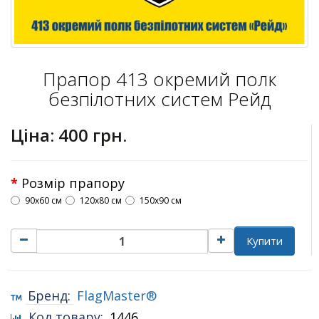
Прапор 413 окремий полк
безпілотних систем Рейд
Ціна:
400 грн.
Розмір прапору
90х60 см
120х80 см
150х90 см
Купити
Бренд:
FlagMaster®
Код товару:
1446