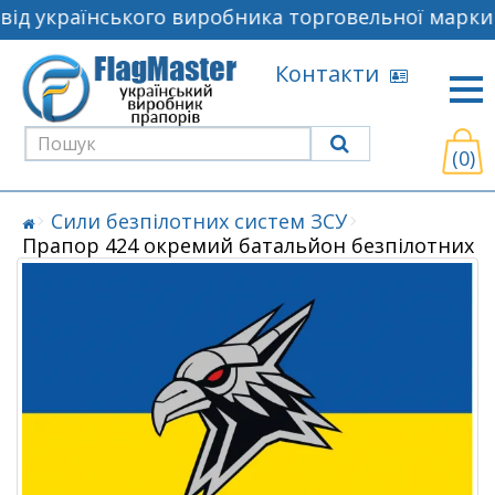
ід українського виробника торговельної марки 
Контакти
(0)
Сили безпілотних систем ЗСУ
Прапор 424 окремий батальйон безпілотних 