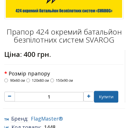
Прапор 424 окремий батальйон
безпілотних систем SVAROG
Ціна:
400 грн.
Розмір прапору
90х60 см
120х80 см
150х90 см
Купити
Бренд:
FlagMaster®
Код товару:
1448