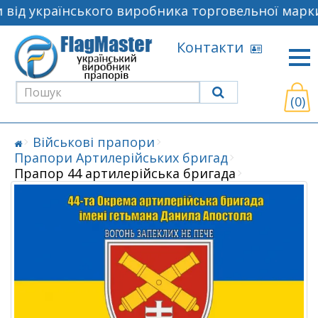
від українського виробника торговельної марки
Контакти
(0)
Військові прапори
Прапори Артилерійських бригад
Прапор 44 артилерійська бригада