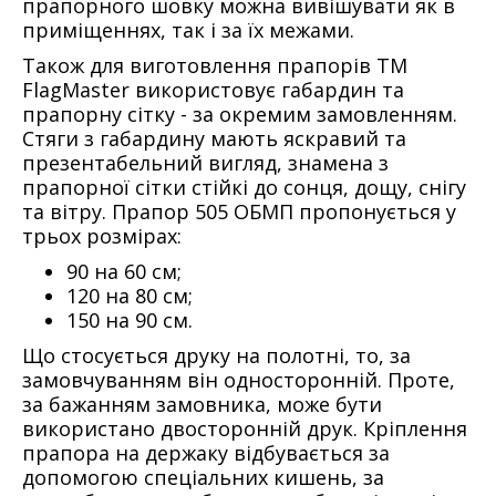
прапорного шовку можна вивішувати як в
приміщеннях, так і за їх межами.
Також для виготовлення прапорів ТМ
FlagMaster використовує габардин та
прапорну сітку - за окремим замовленням.
Стяги з габардину мають яскравий та
презентабельний вигляд, знамена з
прапорної сітки стійкі до сонця, дощу, снігу
та вітру. Прапор 505 ОБМП пропонується у
трьох розмірах:
90 на 60 см;
120 на 80 см;
150 на 90 см.
Що стосується друку на полотні, то, за
замовчуванням він односторонній. Проте,
за бажанням замовника, може бути
використано двосторонній друк. Кріплення
прапора на держаку відбувається за
допомогою спеціальних кишень, за