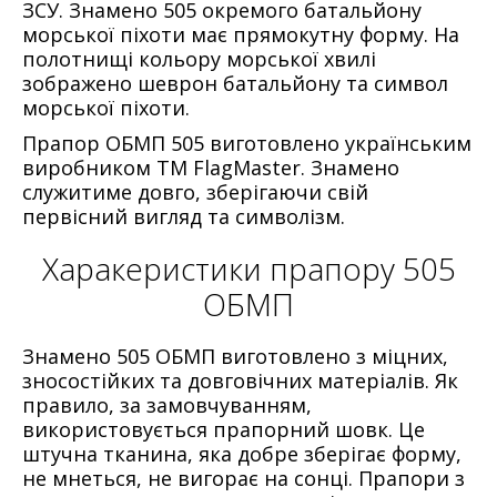
ЗСУ. Знамено 505 окремого батальйону
морської піхоти має прямокутну форму. На
полотнищі кольору морської хвилі
зображено шеврон батальйону та символ
морської піхоти.
Прапор ОБМП 505 виготовлено українським
виробником ТМ FlagMaster. Знамено
служитиме довго, зберігаючи свій
первісний вигляд та символізм.
Харакеристики прапору 505
ОБМП
Знамено 505 ОБМП виготовлено з міцних,
зносостійких та довговічних матеріалів. Як
правило, за замовчуванням,
використовується прапорний шовк. Це
штучна тканина, яка добре зберігає форму,
не мнеться, не вигорає на сонці. Прапори з