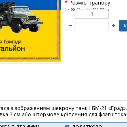
Розмір прапору
90х60 см
120х80 см
К
да з зображенням шеврону танк і БМ-21 «Град», 
евка 3 см або штормове кріплення для флагштока