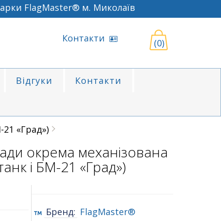
рки FlagMaster® м. Миколаїв
Контакти
(0)
Відгуки
Контакти
-21 «Град»)
ади окрема механізована
танк і БМ-21 «Град»)
Бренд:
FlagMaster®