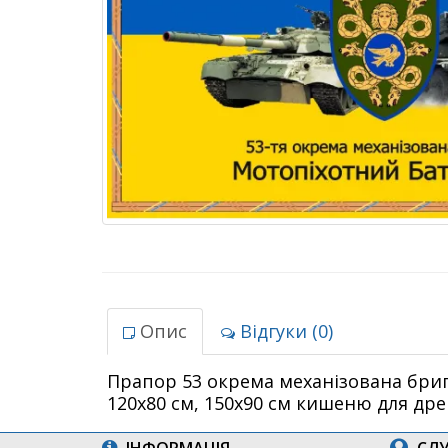
Опис
Відгуки (0)
Прапор 53 окрема механізована брига
120х80 см, 150х90 см кишеню для др