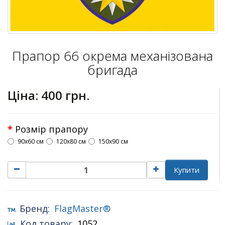
Прапор 66 окрема механізована
бригада
Ціна:
400 грн.
Розмір прапору
90х60 см
120х80 см
150х90 см
Купити
Бренд:
FlagMaster®
Код товару:
1052