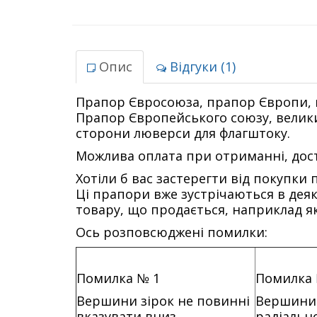
Опис
Відгуки (1)
Прапор Євросоюза, прапор Європи, 
Прапор Європейського союзу, великий
сторони люверси для флагштоку.
Можлива оплата при отриманні, дост
Хотіли б вас застерегти від покупк
Ці прапори вже зустрічаються в деяк
товару, що продається, наприклад як
Ось розповсюджені помилки:
Помилка № 1
Помилка 
Вершини зірок не повинні
Вершини 
вказувати вниз
радіально