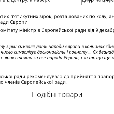
отих п'ятикутних зірок, розташованих по колу, 
Ради Європи.
комітету міністрів Європейської ради від 9 дек
у зірки символізують народи Європи в колі, знак єдно
число символізує досконалість і повноту ... Як дван
х зірок стоять за все народи Європи, і за ті, що ще
ської ради рекомендувало до прийняття прапор з
о членів Європейської ради.
Подібні товари