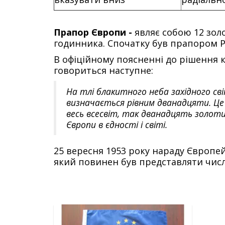
Прапор Європи -
являє собою 12 зол
годинника. Спочатку був прапором 
В офіційному поясненні до рішення 
говориться наступне:
На тлі блакитного неба західного світ
визначається рівним дванадцяти. Це 
весь всесвіт, так дванадцять золоти
Європи в єдності і світі.
25 вересня 1953 року нараду Європей
який повинен був представляти числ