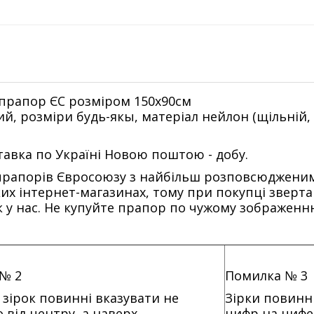
прапор ЄС розміром 150х90см
, розміри будь-якы, матеріал нейлон (щільній, я
авка по Україні Новою поштою - добу.
и прапорів Євросоюзу з найбільш розповсюджен
их інтернет-магазинах, тому при покупці звертай
 у нас. Не купуйте прапор по чужому зображенню,
№ 2
Помилка № 3
зірок повинні вказувати не
Зірки повинні 
 від центру, а наверх
цифр на цифе