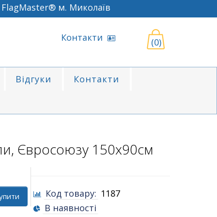
gMaster® м. Миколаїв
Контакти
(0)
Відгуки
Контакти
и, Євросоюзу 150х90см
Код товару:
1187
упити
В наявності