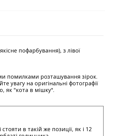
кісне пофарбування), з лівої
ими помилками розташування зірок.
те увагу на оригінальні фотографії
 як "кота в мішку".
стояти в такій же позиції, як і 12
рблаті годинника