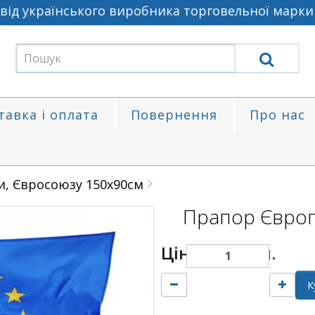
 українського виробника торговельної марки Fla
тавка і оплата
Повернення
Про нас
, Євросоюзу 150х90см
Прапор Європ
Ціна:
380 грн.
К