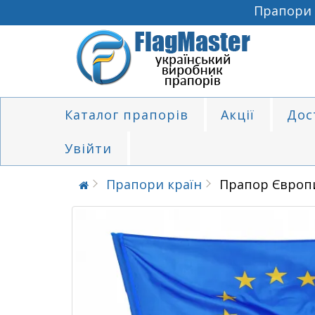
Прапори від
Каталог прапорів
Акції
Дос
Увійти
Прапори країн
Прапор Європи