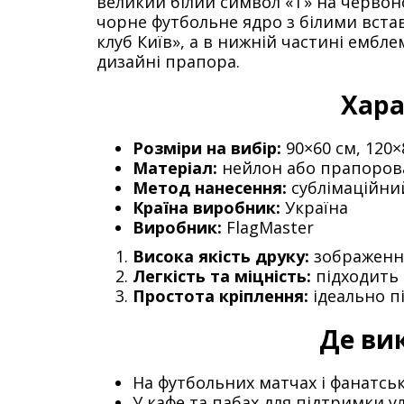
великий білий символ «Т» на червоно
чорне футбольне ядро з білими вст
клуб Київ», а в нижній частині ембле
дизайні прапора.
Хара
Розміри на вибір:
90×60 см, 120×
Матеріал:
нейлон або прапорова
Метод нанесення:
сублімаційний
Країна виробник:
Україна
Виробник:
FlagMaster
Висока якість друку:
зображення
Легкість та міцність:
підходить 
Простота кріплення:
ідеально п
Де ви
На футбольних матчах і фанатсь
У кафе та пабах для підтримки 