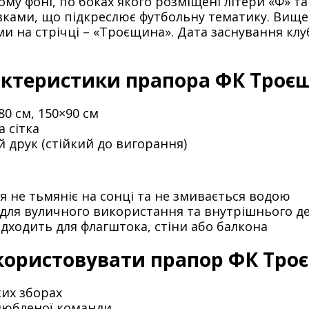
му фоні, по боках якого розміщені літери «Ф» т
авками, що підкреслює футбольну тематику. Ви
ми на стрічці – «Троєщина». Дата заснування клуб
ктеристики прапора ФК Троє
80 см, 150×90 см
 сітка
 друк (стійкий до вигорання)
 не тьмяніє на сонці та не змивається водою
для вуличного використання та внутрішнього д
ідходить для флагштока, стіни або балкона
користовувати прапор ФК Тро
ких зборах
улюбленої команди