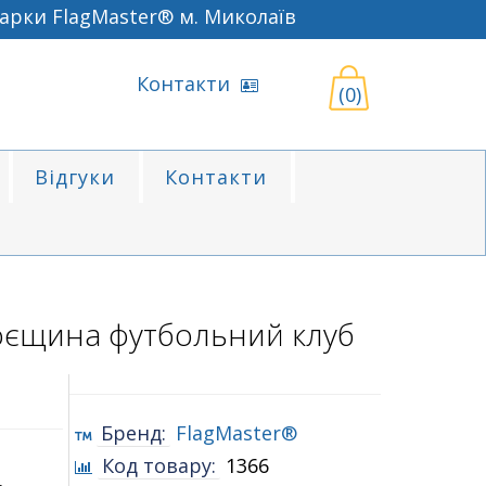
ки FlagMaster® м. Миколаїв
Контакти
(0)
Відгуки
Контакти
оєщина футбольний клуб
Бренд:
FlagMaster®
Код товару:
1366