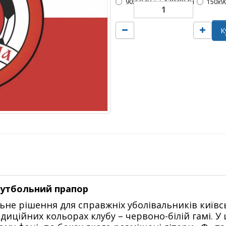
90х60 см
120х80 см
150х9
К
футбольний прапор
льне рішення для справжніх уболівальників київ
ційних кольорах клубу – червоно-білій гамі. У 