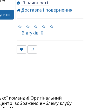
0 см
В наявності
Доставка і повернення
упити
Відгуків: 0
ської команди! Оригінальний
центрі зображено емблему клубу: