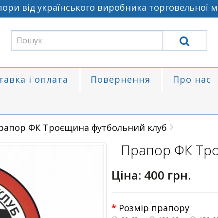
и від українського виробника торговельної мар
тавка і оплата
Повернення
Про нас
рапор ФК Троєщина футбольний клуб
Прапор ФК Тр
Ціна:
400 грн.
Розмір прапору