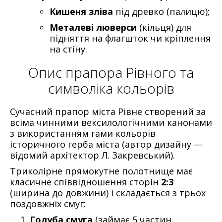
Кишеня зліва
під древко (палицю);
Металеві люверси
(кільця) для
підняття на флагшток чи кріплення
на стіну.
Опис прапора Рівного та
символіка кольорів
Сучасний прапор міста Рівне створений за
всіма чинними вексилологічними канонами
з використанням гами кольорів
історичного герба міста (автор дизайну —
відомий архітектор Л. Закревський).
Триколірне прямокутне полотнище має
класичне співвідношення сторін
2:3
(ширина до довжини) і складається з трьох
поздовжніх смуг:
Голуба смуга
(займає 5 частин