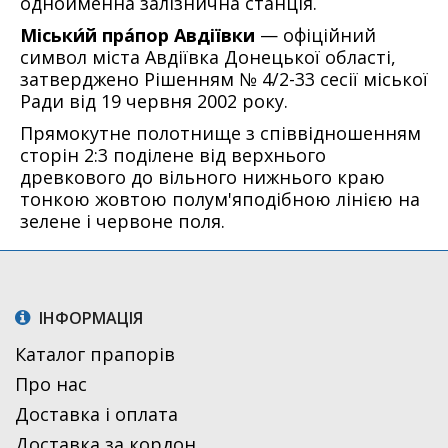
однойменна залізнична станція.
Міськи́й пра́пор Авдіївки
— офіційний
символ міста Авдіївка Донецької області,
затверджено Рішенням № 4/2-33 сесії міської
Ради від 19 червня 2002 року.
Прямокутне полотнище з співвідношенням
сторін 2:3 поділене від верхнього
древкового до вільного нижнього краю
тонкою жовтою полум'яподібною лінією на
зелене і червоне поля.
ІНФОРМАЦІЯ
Каталог прапорів
Про нас
Доставка і оплата
Доставка за кордон