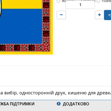
90х60 см
120х80 см
150х9
К
а вибір, односторонній друк, кишеню для древк
ЖБА ПІДТРИМКИ
ДОДАТКОВО