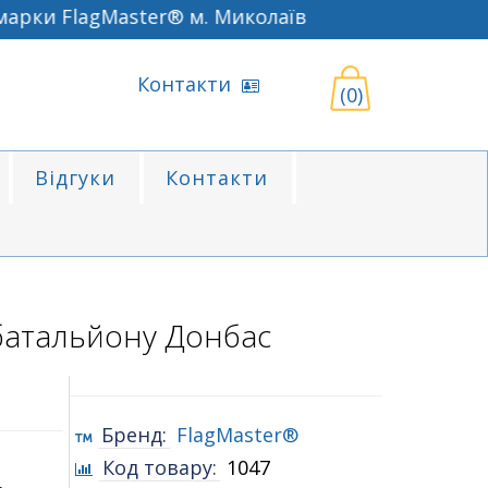
рки FlagMaster® м. Миколаїв
Контакти
(0)
Відгуки
Контакти
батальйону Донбас
Бренд:
FlagMaster®
Код товару:
1047