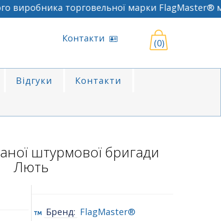
 виробника торговельної марки FlagMaster® м. 
Контакти
(0)
Відгуки
Контакти
аної штурмової бригади
Лють
Бренд:
FlagMaster®