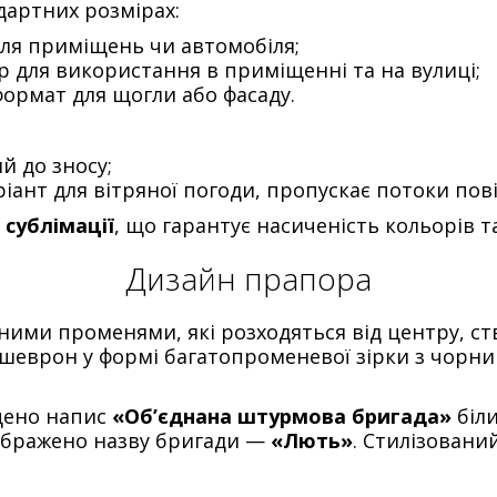
дартних розмірах:
для приміщень чи автомобіля;
р для використання в приміщенні та на вулиці;
формат для щогли або фасаду.
ий до зносу;
іант для вітряної погоди, пропускає потоки пов
м
сублімації
, що гарантує насиченість кольорів т
Дизайн прапора
ними променями, які розходяться від центру, 
 шеврон у формі багатопроменевої зірки з чор
щено напис
«Об’єднана штурмова бригада»
біли
ображено назву бригади —
«Лють»
. Стилізовани