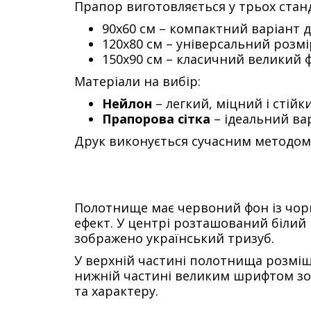
Прапор виготовляється у трьох стан
90х60 см – компактний варіант 
120х80 см – універсальний розмі
150х90 см – класичний великий 
Матеріали на вибір:
Нейлон
– легкий, міцний і стійк
Прапорова сітка
– ідеальний вар
Друк виконується сучасним методо
Полотнище має червоний фон із чор
ефект. У центрі розташований білий
зображено український тризуб.
У верхній частині полотнища розмі
нижній частині великим шрифтом з
та характеру.