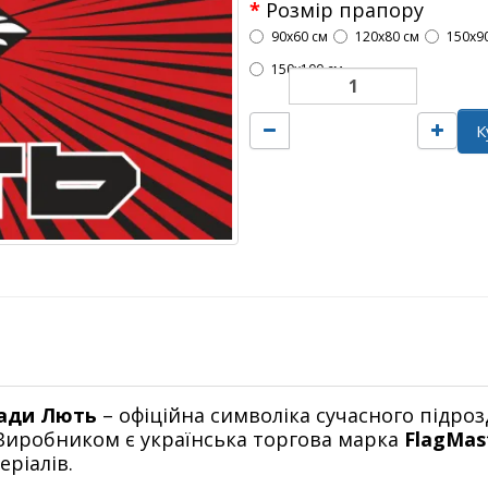
Розмір прапору
90х60 см
120х80 см
150х9
150х100 см
К
гади Лють
– офіційна символіка сучасного підрозд
 Виробником є українська торгова марка
FlagMas
еріалів.