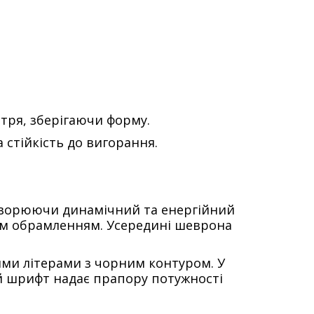
ітря, зберігаючи форму.
а стійкість до вигорання.
створюючи динамічний та енергійний
ним обрамленням. Усередині шеврона
ми літерами з чорним контуром. У
й шрифт надає прапору потужності