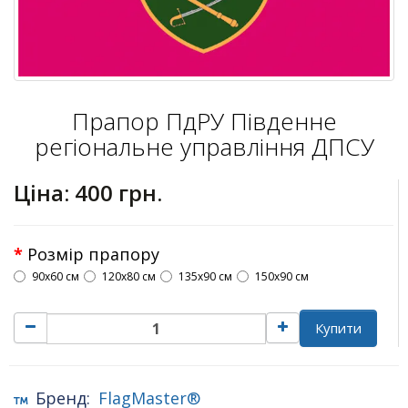
Прапор ПдРУ Південне
регіональне управління ДПСУ
Ціна:
400 грн.
Розмір прапору
90х60 см
120х80 см
135х90 см
150х90 см
Купити
Бренд:
FlagMaster®