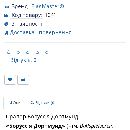
Бренд:
FlagMaster®
Код товару:
1041
В наявності
Доставка і повернення
Відгуків: 0
Опис
Відгуки (0)
Прапор Боруссія Дортмунд
«Бору́ссія До́ртмунд»
(нім.
Ballspielverein