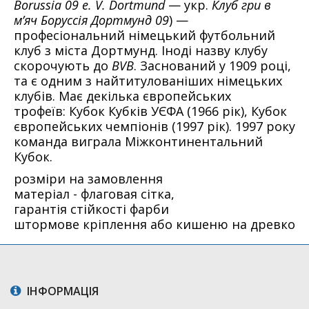
Borussia 09 e. V. Dortmund
— укр.
Клуб гри в
м’яч Боруссія Дортмунд 09
) —
професіональний німецький футбольний
клуб з міста Дортмунд. Іноді назву клубу
скорочують до
BVB
. Заснований у 1909 році,
та є одним з найтитулованіших німецьких
клубів. Має декілька європейських
трофеїв: Кубок Кубків УЄФА (1966 рік), Кубок
європейських чемпіонів (1997 рік). 1997 року
команда виграла Міжконтинентальний
Кубок.
розміри на замовлення
матеріал - флаговая сітка,
гарантія стійкості фарби
штормове кріплення або кишеню на древко
ІНФОРМАЦІЯ