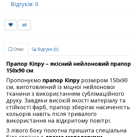
Відгуків: 0
Опис
Відгуки (0)
Прапор Кіпру – якісний нейлоновий прапор
150х90 см
Пропонуємо
прапор Кіпру
розміром 150х90
см, виготовлений із міцної нейлонової
тканини з використанням сублімаційного
друку. Завдяки високій якості матеріалу та
стійкості фарб, прапор зберігає насиченість
кольорів навіть після тривалого
використання на відкритому повітрі.
З лівого боку полотна пришита спеціальна
біла стрічка з
двома металевими