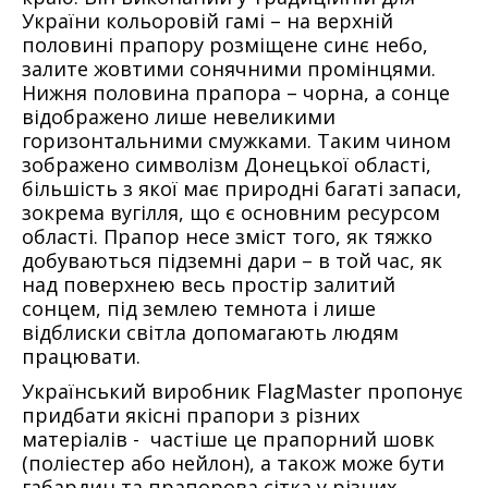
України кольоровій гамі – на верхній
половині прапору розміщене синє небо,
залите жовтими сонячними промінцями.
Нижня половина прапора – чорна, а сонце
відображено лише невеликими
горизонтальними смужками. Таким чином
зображено символізм Донецької області,
більшість з якої має природні багаті запаси,
зокрема вугілля, що є основним ресурсом
області. Прапор несе зміст того, як тяжко
добуваються підземні дари – в той час, як
над поверхнею весь простір залитий
сонцем, під землею темнота і лише
відблиски світла допомагають людям
працювати.
Український виробник FlagMaster пропонує
придбати якісні прапори з різних
матеріалів - частіше це прапорний шовк
(поліестер або нейлон), а також може бути
габардин та прапорова сітка у різних