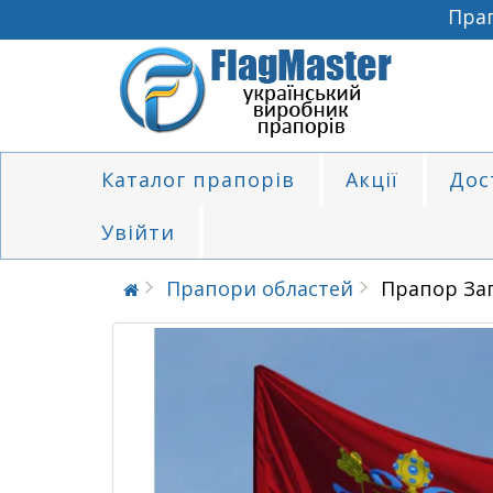
Прапо
Каталог прапорів
Акції
Дос
Увійти
Прапори областей
Прапор Зап