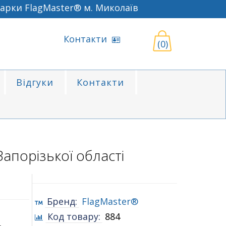
рки FlagMaster® м. Миколаїв
Контакти
(0)
Відгуки
Контакти
апорізької області
Бренд:
FlagMaster®
Код товару:
884