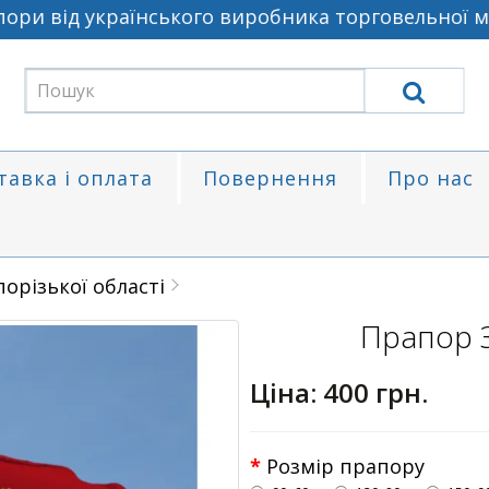
ри від українського виробника торговельної ма
тавка і оплата
Повернення
Про нас
орізької області
Прапор З
Ціна:
400 грн.
Розмір прапору