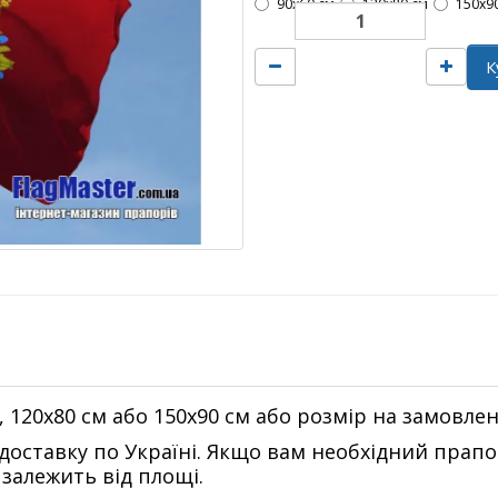
90х60 см
120х80 см
150х9
К
, 120х80 см або 150х90 см або розмір на замовле
 доставку по Україні. Якщо вам необхідний прап
 залежить від площі.