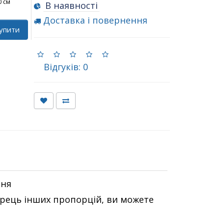
0 см
В наявності
Доставка і повернення
упити
Відгуків: 0
ння
орець інших пропорцій, ви можете