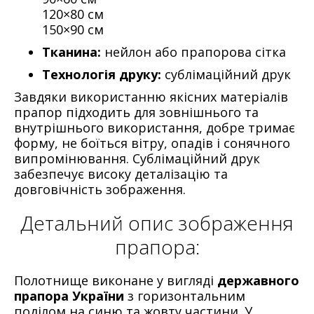
120×80 см
150×90 см
Тканина:
нейлон або прапорова сітка
Технологія друку:
сублімаційний друк
Завдяки використанню якісних матеріалів
прапор підходить для зовнішнього та
внутрішнього використання, добре тримає
форму, не боїться вітру, опадів і сонячного
випромінювання. Сублімаційний друк
забезпечує високу деталізацію та
довговічність зображення.
Детальний опис зображення
прапора:
Полотнище виконане у вигляді
державного
прапора України
з горизонтальним
поділом на синю та жовту частини. У