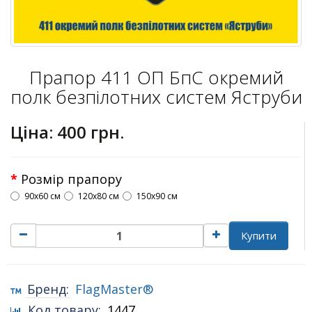
Прапор 411 ОП БпС окремий
полк безпілотних систем Яструби
Ціна:
400 грн.
Розмір прапору
90х60 см
120х80 см
150х90 см
Купити
Бренд:
FlagMaster®
Код товару:
1447