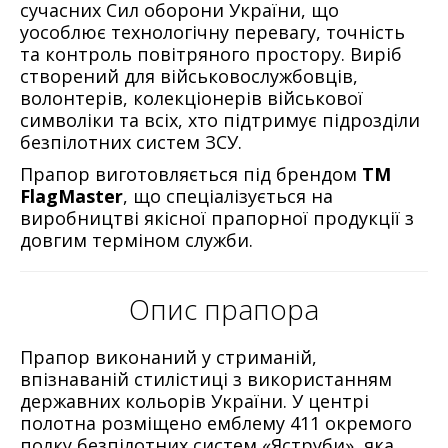
сучасних Сил оборони України, що
уособлює технологічну перевагу, точність
та контроль повітряного простору. Виріб
створений для військовослужбовців,
волонтерів, колекціонерів військової
символіки та всіх, хто підтримує підрозділи
безпілотних систем ЗСУ.
Прапор виготовляється під брендом
ТМ
FlagMaster
, що спеціалізується на
виробництві якісної прапорної продукції з
довгим терміном служби.
Опис прапора
Прапор виконаний у стриманій,
впізнаваній стилістиці з використанням
державних кольорів України. У центрі
полотна розміщено емблему 411 окремого
полку безпілотних систем «Яструби», яка