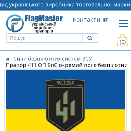
ід українського виробника торговельної марки F
Контакти
(0)
Сили безпілотних систем ЗСУ
Прапор 411 ОП БпС окремий полк безпілотних