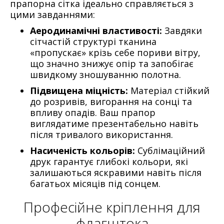
прапорна сітка ідеально справляється з
цими завданнями:
Аеродинамічні властивості:
Завдяки
сітчастій структурі тканина
«пропускає» крізь себе пориви вітру,
що значно знижує опір та запобігає
швидкому зношуванню полотна.
Підвищена міцність:
Матеріал стійкий
до розривів, вигорання на сонці та
впливу опадів. Ваш прапор
виглядатиме презентабельно навіть
після тривалого використання.
Насиченість кольорів:
Сублімаційний
друк гарантує глибокі кольори, які
залишаються яскравими навіть після
багатьох місяців під сонцем.
Професійне кріплення для
флагштока