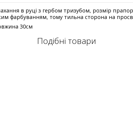
ахання в руці з гербом тризубом, розмір прапор
ким фарбуванням, тому тильна сторона на просві
довжина 30см
Подібні товари