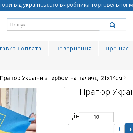
и від українського виробника торговельної мар
тавка і оплата
Повернення
Про нас
Прапор України з гербом на паличці 21х14см
Прапор Украї
Ціна:
700 грн.
К