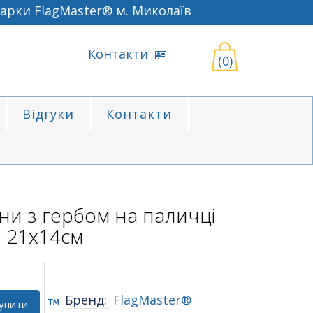
ки FlagMaster® м. Миколаїв
Контакти
(0)
Відгуки
Контакти
ни з гербом на паличці
21х14см
Бренд:
FlagMaster®
упити