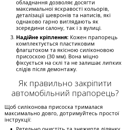
обладнання дозволяє досягти
максимальної яскравості кольорів,
деталізації шевронів та написів, які
однаково гарно виглядають як
зсередини салону, так і з вулиці.
Надійне кріплення:
Кожен прапорець
комплектується пластиковим
флагштоком та якісною силіконовою
присоскою (30 мм). Вона міцно
фіксується на склі та не залишає липких
слідів після демонтажу.
Як правильно закріпити
автомобільний прапорець?
Щоб силіконова присоска трималася
максимально довго, дотримуйтесь простої
інструкції:
Ретельно очистіть та знежирте ділянку