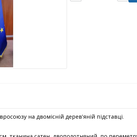
росоюзу на двомісній дерев'яній підставці.
 см, тканина сатен, двополотняний, по переметр