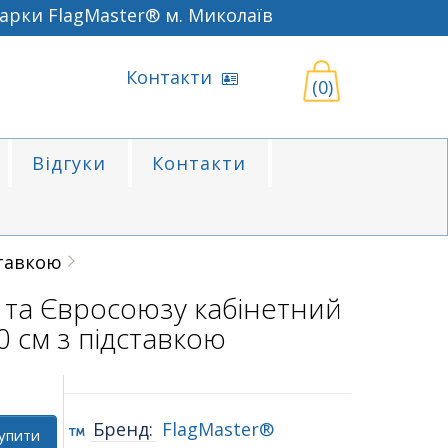
ки FlagMaster® м. Миколаїв
Контакти
(0)
Відгуки
Контакти
ставкою
 та Євросоюзу кабінетний
 см з підставкою
Бренд:
FlagMaster®
упити