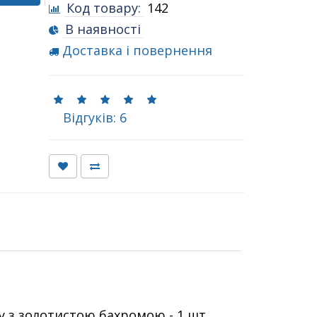
Код товару:
142
В наявності
Доставка і повернення
Відгуків: 6
у з золотистою бахромою - 1 шт