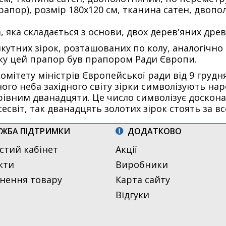
апор), розмір 180х120 см, тканина сатен, двопо
 яка складається з основи, двох дерев'яних древо
икутних зірок, розташованих по колу, аналогічн
ку цей прапор був прапором Ради Європи.
омітету міністрів Європейської ради від 9 груд
ого неба західного світу зірки символізують наро
рівним дванадцяти. Це число символізує досконалі
есвіт, так дванадцять золотих зірок стоять за в
ЖБА ПІДТРИМКИ
ДОДАТКОВО
стий кабінет
Акції
кти
Виробники
нення товару
Карта сайту
Відгуки