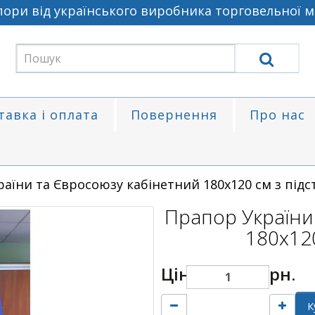
ри від українського виробника торговельної мар
тавка і оплата
Повернення
Про нас
аїни та Євросоюзу кабінетний 180х120 см з під
Прапор України
180х120
Ціна:
15000 грн.
К