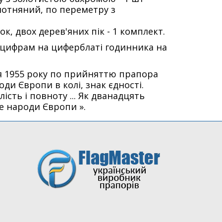
лотняний, по переметру з
к, двох дерев'яних пік - 1 комплект.
о цифрам на циферблаті годинника на
ня 1955 року по прийняттю прапора
ди Європи в колі, знак єдності.
сть і повноту ... Як дванадцять
се народи Європи ».