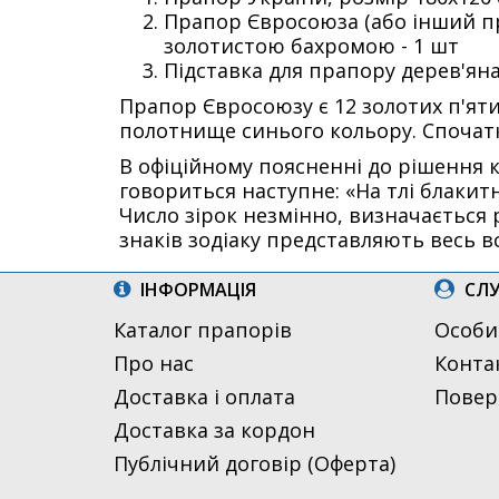
Прапор Євросоюза (або інший пр
золотистою бахромою - 1 шт
Підставка для прапору дерев'яна,
Прапор Євросоюзу є 12 золотих п'ят
полотнище синього кольору. Спочат
В офіційному поясненні до рішення к
говориться наступне: «На тлі блакитн
Число зірок незмінно, визначається 
знаків зодіаку представляють весь вс
ІНФОРМАЦІЯ
СЛУ
Каталог прапорів
Особи
Про нас
Конта
Доставка і оплата
Повер
Доставка за кордон
Публічний договір (Оферта)